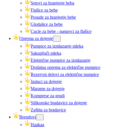
Setovi za hranjenje beba
Flašice za bebe
Posude za hranjenje bebe
Glodalice za bebe
Cucle za bebe - nastavci za flašice
Oprema za dojenje
Pumpice za izmlazanje mleka
Sakupljači mleka
Električne pumpice za izmlazanje
Dodatna oprema za električne pumpice
Rezervni delovi za električne pumpice
Jastuci za dojenje
Marame za dojenje
Komprese za grudi
Silikonske bradavice za dojenje
Zaštita za bradavice
Brendovi
Haakaa