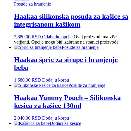
Posude za hranjenje
Haakaa silikonska posuda za kašice sa
integrisanom kašikom
2.880,00
RSD
Odaberite opcije
Ovaj proizvod ima više
varijanti. Opcije mogu biti izabrane na stranici proizvoda.
Posude za hranjenje
Haakaa špric za sirupe i hranjenje
beba
1.680,00
RSD
Dodaj u korpu
Posude za hranjenje
Haakaa Yummy Pouch – Silikonska
kesica za kašice 130ml
2.040,00
RSD
Dodaj u korpu
Dodaci za kesice