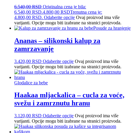
6.540,00
RSD
Originalna cena je bila:
6.540,00 RSD.
4.800,00
RSD
Trenutna cena je:
4.800,00 RSD.
Odaberite opcije
Ovaj proizvod ima više
varijanti. Opcije mogu biti izabrane na stranici proizvoda.
Posude za hranjenje
Ananas – silikonski kalup za
zamrzavanje
3.420,00
RSD
Odaberite opcije
Ovaj proizvod ima više
varijanti. Opcije mogu biti izabrane na stranici proizvoda.
Glodalice za bebe
Haakaa mljackalica – cucla za voće,
svežu i zamrznutu hranu
3.120,00
RSD
Odaberite opcije
Ovaj proizvod ima više
varijanti. Opcije mogu biti izabrane na stranici proizvoda.