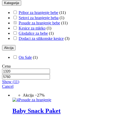
Kategorije
Pribor za hranjenje bebe
(
11
)
Setovi za hranjenje beba
(
1
)
Posude za hranjenje bebe
(
11
)
Kesice za mleko
(
1
)
Glodalice za bebe
(
1
)
Dodaci za silikonske kesice
(
3
)
Akcija
On Sale
(
1
)
Cena
Show
(
11
)
Cancel
Akcija
−27%
Posude za hranjenje
Baby Snack Paket