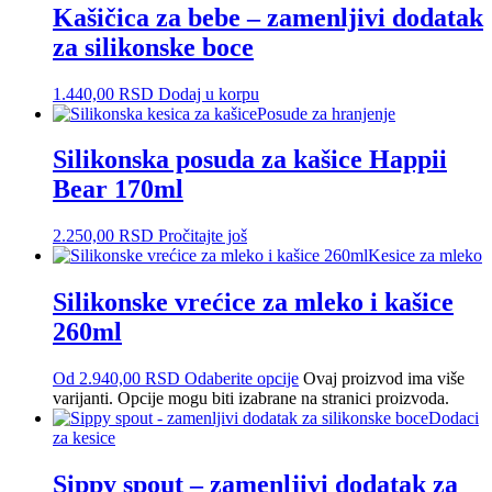
Kašičica za bebe – zamenljivi dodatak
za silikonske boce
1.440,00
RSD
Dodaj u korpu
Posude za hranjenje
Silikonska posuda za kašice Happii
Bear 170ml
2.250,00
RSD
Pročitajte još
Kesice za mleko
Silikonske vrećice za mleko i kašice
260ml
Od
2.940,00
RSD
Odaberite opcije
Ovaj proizvod ima više
varijanti. Opcije mogu biti izabrane na stranici proizvoda.
Dodaci
za kesice
Sippy spout – zamenljivi dodatak za