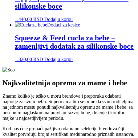
silikonske boce
1.440,00
RSD
Dodaj u korpu
Dodaci za kesice
Squeeze & Feed cucla za bebe –
zamenljivi dodatak za silikonske boce
1.320,00
RSD
Dodaj u korpu
Najkvalitetnija oprema za mame i bebe
Znamo koliko je teško u moru brendova i preporuka odabrati
najbolje za svoju bebu. Supermama tim se brine da svim roditeljima
na jednom mestu ponudi najkvalitetniju opremu za mame i bebe, sa
posebnim naglaskom na pravilan razvoj bebe, dojenje i komfor
majke u najosetljivijem periodu.
Kod nas ćete pronaći pažljivo odabranu selekciju brendova čiji
kvalitet potvrđuju brojni sertifikati međunarodno priznatih ustanova.