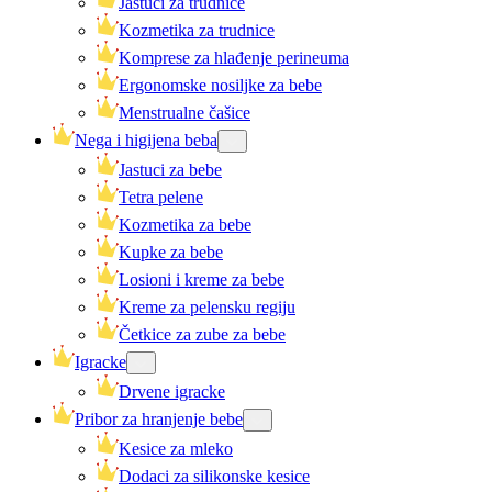
Jastuci za trudnice
Kozmetika za trudnice
Komprese za hlađenje perineuma
Ergonomske nosiljke za bebe
Menstrualne čašice
Nega i higijena beba
Jastuci za bebe
Tetra pelene
Kozmetika za bebe
Kupke za bebe
Losioni i kreme za bebe
Kreme za pelensku regiju
Četkice za zube za bebe
Igracke
Drvene igracke
Pribor za hranjenje bebe
Kesice za mleko
Dodaci za silikonske kesice