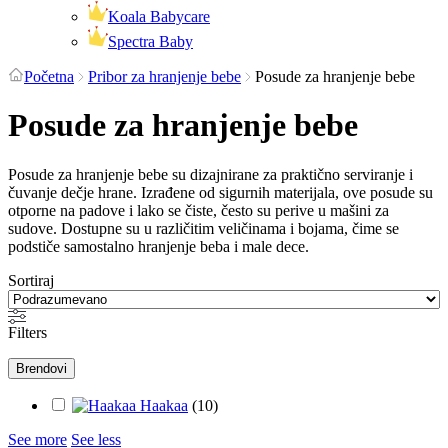
Koala Babycare
Spectra Baby
Početna
Pribor za hranjenje bebe
Posude za hranjenje bebe
Posude za hranjenje bebe
Posude za hranjenje bebe su dizajnirane za praktično serviranje i
čuvanje dečje hrane. Izrađene od sigurnih materijala, ove posude su
otporne na padove i lako se čiste, često su perive u mašini za
sudove. Dostupne su u različitim veličinama i bojama, čime se
podstiče samostalno hranjenje beba i male dece.
Sortiraj
Filters
Brendovi
Haakaa
(
10
)
See more
See less