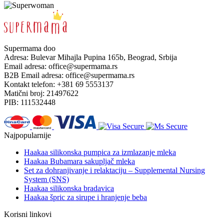
Supermama doo
Adresa: Bulevar Mihajla Pupina 165b, Beograd, Srbija
Email adresa:
office@supermama.rs
B2B Email adresa:
office@supermama.rs
Kontakt telefon: +381 69 5553137
Matični broj: 21497622
PIB: 111532448
Najpopularnije
Haakaa silikonska pumpica za izmlazanje mleka
Haakaa Bubamara sakupljač mleka
Set za dohranjivanje i relaktaciju – Supplemental Nursing
System (SNS)
Haakaa silikonska bradavica
Haakaa špric za sirupe i hranjenje beba
Korisni linkovi