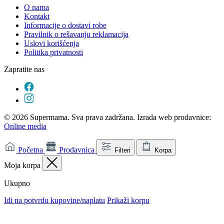
O nama
Kontakt
Informacije o dostavi robe
Pravilnik o rešavanju reklamacija
Uslovi korišćenja
Politika privatnosti
Zapratite nas
© 2026 Supermama. Sva prava zadržana. Izrada web prodavnice:
Online media
Početna
Prodavnica
Filteri
Korpa
Moja korpa
Ukupno
Idi na potvrdu kupovine/naplatu
Prikaži korpu