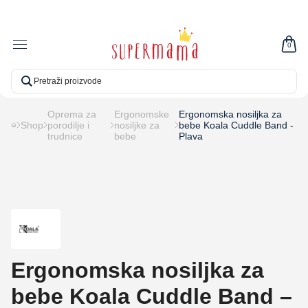
0
Oprema za
Ergonomske
Ergonomska nosiljka za
Shop
porodilje i
nosiljke za
bebe Koala Cuddle Band -
trudnice
bebe
Plava
Ergonomska nosiljka za
bebe Koala Cuddle Band –