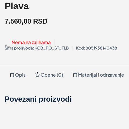
Plava
7.560,00
RSD
Nema na zalihama
Šifra proizvoda:
KCB_PO_ST_FLB
Kod: 8051938140438
Opis
Ocene (0)
Materijal i odrzavanje
Povezani proizvodi